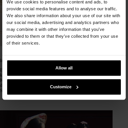
We use cookies to personalise content and ads, to
provide social media features and to analyse our traffic.
We also share information about your use of our site with
our social media, advertising and analytics partners who
may combine it with other information that you’ve
provided to them or that they’ve collected from your use
of their services.
In
K-culture
Lesezeit
3 Min
Interview am Ufer des Han: Salgoo
Allow all
Eine neue koreanische Illustratorin freut sich darauf, euch
kennenzulernen: Lernt Salgoo kennen. Ihr Name auf
Koreanisch bedeutet „Aprikose“ und gibt uns einen Hinweis
darauf, wie ihre Illustrationen aussehen: warm, süß und zart.
Customize
Sie hat für euch alle eine ganz besondere…