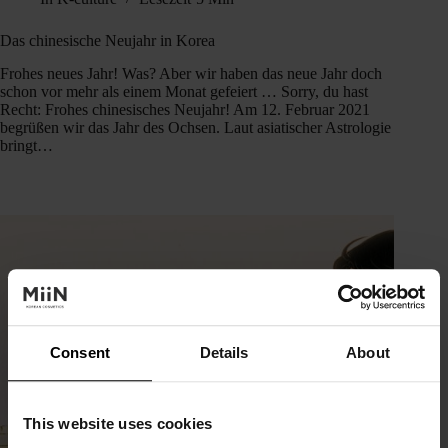
Das chinesische Neujahr in Korea
Frohes neues Jahr! Was? Aber wir haben das neue Jahr doch
schon vor mehr als einem Monat gefeiert … Sorry, du hast
Recht: Frohes chinesisches Neujahr! Am 12. Februar 2021
begrüßen wir das Jahr des Ochsen. Laut asiatischer Astrologie
bringt…
Consent
Details
About
This website uses cookies