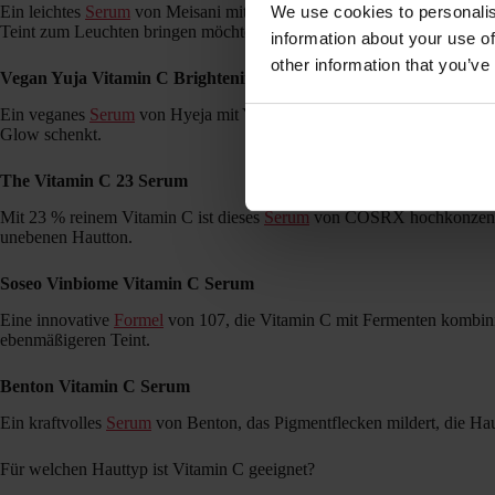
We use cookies to personalis
Ein leichtes
Serum
von Meisani mit stabilisiertem Vitamin C, das die Haut
Teint zum Leuchten bringen möchten.
information about your use of
other information that you’ve
Vegan Yuja Vitamin C Brightening Serum
Ein veganes
Serum
von Hyeja mit Yuja-Extrakt, das fahle Haut revitalis
Glow schenkt.
The Vitamin C 23 Serum
Mit 23 % reinem Vitamin C ist dieses
Serum
von COSRX hochkonzentrie
unebenen Hautton.
Soseo Vinbiome Vitamin C Serum
Eine innovative
Formel
von 107, die Vitamin C mit Fermenten kombinier
ebenmäßigeren Teint.
Benton Vitamin C Serum
Ein kraftvolles
Serum
von Benton, das Pigmentflecken mildert, die Haut 
Für welchen Hauttyp ist Vitamin C geeignet?