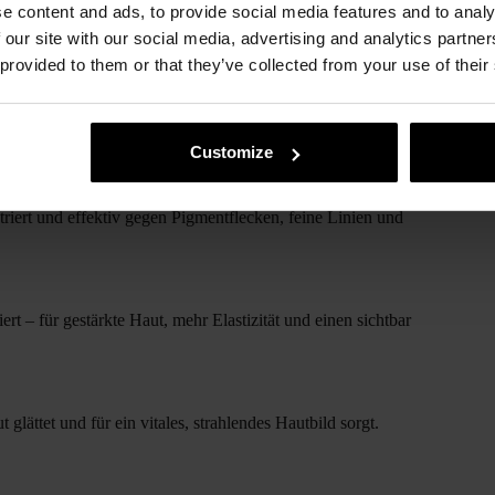
e content and ads, to provide social media features and to analy
 sofort strahlender wirken lässt. Ideal für alle, die ihren
 our site with our social media, advertising and analytics partn
 provided to them or that they’ve collected from your use of their
iert, Pigmentflecken aufhellt und einen fruchtig-frischen
Customize
rt und effektiv gegen Pigmentflecken, feine Linien und
t – für gestärkte Haut, mehr Elastizität und einen sichtbar
glättet und für ein vitales, strahlendes Hautbild sorgt.