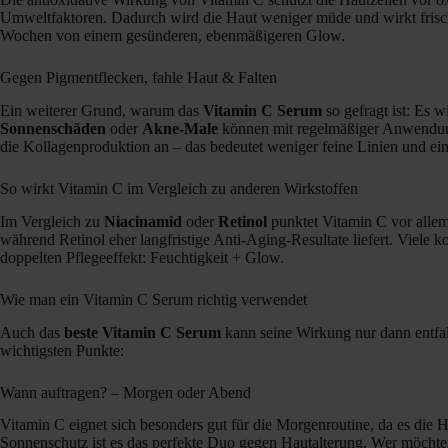
Umweltfaktoren. Dadurch wird die Haut weniger müde und wirkt frisch
Wochen von einem gesünderen, ebenmäßigeren Glow.
Gegen Pigmentflecken, fahle Haut & Falten
Ein weiterer Grund, warum das
Vitamin C Serum
so gefragt ist: Es
Sonnenschäden
oder
Akne-Male
können mit regelmäßiger Anwendung
die Kollagenproduktion an – das bedeutet weniger feine Linien und eine
So wirkt Vitamin C im Vergleich zu anderen Wirkstoffen
Im Vergleich zu
Niacinamid
oder
Retinol
punktet Vitamin C vor allem m
während Retinol eher langfristige Anti-Aging-Resultate liefert. Viele 
doppelten Pflegeeffekt: Feuchtigkeit + Glow.
Wie man ein Vitamin C Serum richtig verwendet
Auch das
beste Vitamin C Serum
kann seine Wirkung nur dann entfal
wichtigsten Punkte:
Wann auftragen? – Morgen oder Abend
Vitamin C eignet sich besonders gut für die Morgenroutine, da es die
Sonnenschutz ist es das perfekte Duo gegen Hautalterung. Wer möchte