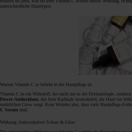
erfährst du alles, was du über Vitamin C wissen musst: Wirkung, ric
unterschiedliche Hauttypen.
Warum Vitamin C so beliebt in der Hautpflege ist
Vitamin C ist ein Wirkstoff, der nicht nur in der Dermatologie, sondern 
Power-Antioxidans
, das freie Radikale neutralisiert, die Haut vor frü
natürlichen Glow sorgt. Kein Wunder also, dass viele Hautpflege-Enth
C Serum
sind.
Wirkung: Antioxidativer Schutz & Glow
Die antioxidative Wirkung von Vitamin C schützt die Hautzellen vor o