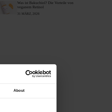
Was ist Bakuchiol? Die Vorteile von
veganem Retinol
31 MÄRZ, 2026
About