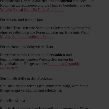
Produkte mit
Centella asiatica
und
Panthenol
sind ideal, um
Rötungen zu reduzieren und die Haut zu beruhigen wie der
Wonder Releaf Centella Daily Sun Lotion
.
Für Misch- und fettige Haut
Leichte Texturen
wie Seren oder Gelcremes hydratisieren,
ohne zu fetten oder die Poren zu belasten. Eine gute Wahl:
Mighty Bamboo Panthenol Serum
.
Für trockene und dehydrierte Haut
Barrierestärkende Cremes mit
Ceramiden
und
feuchtigkeitsspendenden Wirkstoffen sorgen für
langanhaltende Pflege, wie der
Luminous Ceramide
Moisturizer
.
Star-Inhaltsstoffe in den Produkten
Ein Blick auf die wichtigsten Wirkstoffe zeigt, warum die
Pflege so gut verträglich und effektiv ist.
Centella asiatica
Eine in der koreanischen Kosmetik viel verwendete Pflanze.