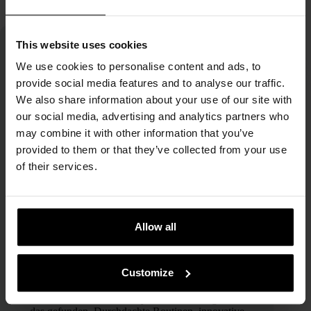
This website uses cookies
We use cookies to personalise content and ads, to
provide social media features and to analyse our traffic.
We also share information about your use of our site with
our social media, advertising and analytics partners who
may combine it with other information that you’ve
Fiorella Curcho
provided to them or that they’ve collected from your use
of their services.
Content Specialist
Ich interessiere mich für Beauty, seit ich denken
kann. Früher habe ich heimlich das Makeup
meiner Mama ausprobiert, heute arbeite ich seit
Allow all
über 5 Jahren in der Beauty Welt mit einem
besonderen Fokus auf koreanische Kosmetik.
Customize
Skincare war für mich nie nur ein Trend, sondern
immer Neugier, Ausprobieren und Verstehen. In
der Koreanischen Beauty Welt habe ich genau