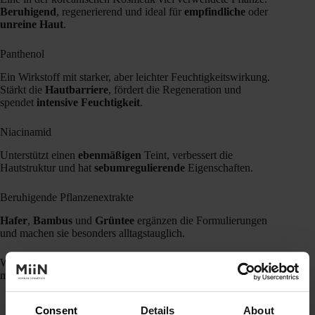
Beruhigend
, regenerierend und ideal für
empfindliche
oder
unreine Haut
.
Panthenol
Ein Wirkstoff mit starker, aber leichter Feuchtigkeitswirkung.
Stärkt die
Hautbarriere
, fördert die Regeneration und
spendet
intensive Feuchtigkeit
.
Niacinamid
Unterstützt einen
ebenmäßigen
Teint, verbessert die
Hautstruktur und hat
sebumregulierende
Eigenschaften.
Beruhigende Pflanzenextrakte
Hafer
,
Bambus
und
Grüntee
ergänzen die Formulierungen
und machen sie besonders alltagstauglich.
Wenn du in deine Haut investieren möchtest, bist du bei uns
mit Purito genau richtig.
Consent
Details
About