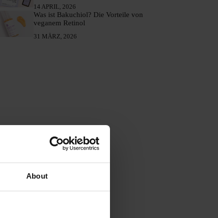
14 APRIL, 2026
Was ist Bakuchiol? Die Vorteile von
veganem Retinol
31 MÄRZ, 2026
About