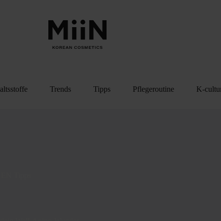
altsstoffe
Trends
Tipps
Pflegeroutine
K-cultu
EN
Tipps
du dein Well-Aging-Wunder