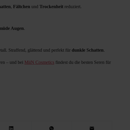
hatten
,
Fältchen
und
Trockenheit
reduziert.
müde Augen
.
l. Straffend, glättend und perfekt für
dunkle Schatten
.
ren – und bei
MiiN Cosmetics
findest du die besten Seren für