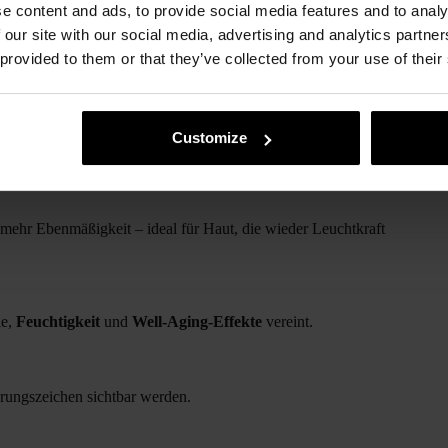
e content and ads, to provide social media features and to analy
 our site with our social media, advertising and analytics partn
 provided to them or that they’ve collected from your use of their
besonders gut für reife Haut eignen – ideal ab 40, 50, 60+.
Customize
sgefühle und sorgt für glattere, elastischere Haut.
mehr Ebenmäßigkeit – ideal für Haut, die wieder Leuchtkraft
ie,
Feuchtigkeit
und
Well-Aging-Effekte
vereint.
erungszeichen sichtbar werden.