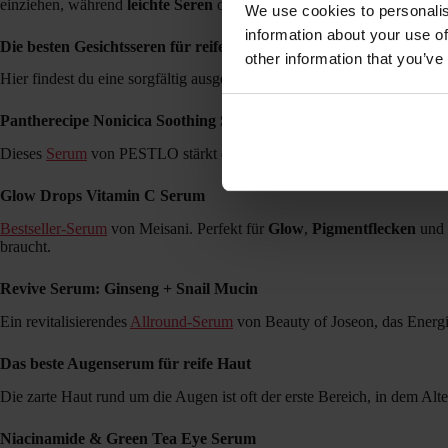
einziehen, während
leichte Seren
optimale Absorption ermöglichen.
We use cookies to personalis
information about your use of
Die besten Gesichtsseren für reife Haut
other information that you’ve
Hier findest du eine sorgfältig ausgewählte Auswahl an Seren, die sich 
Pantherecipe Nonicica Soothing Serum
Dieses
Serum
von PESTLO stärkt die
Hautbarriere
, lindert Spannung
Glow Drops Vitamin C Serum
Bestseller-Serum
von Meisani. Perfekt für
Glow
,
Pigmentflecken
und 
braucht.
Revive Serum: Ginseng + Snail Mucin
Ein revitalisierendes
Allround-Serum
von Beauty of Joseon, das Energ
Das beste Augenserum für reife Haut
Die zarte Haut rund um die Augen ist oft der erste Bereich, in dem Alt
Niacinamide & Green Tea Eye Serum