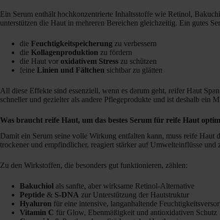
Ein Serum enthält hochkonzentrierte Inhaltsstoffe wie Retinol, Bakuch
unterstützen die Haut in mehreren Bereichen gleichzeitig. Ein gutes Se
die
Feuchtigkeitspeicherung
zu verbessern
die
Kollagenproduktion
zu fördern
die Haut vor
oxidativem Stress
zu schützen
feine
Linien und Fältchen
sichtbar zu glätten
All diese Effekte sind essenziell, wenn es darum geht, reifer Haut Sp
schneller und gezielter als andere Pflegeprodukte und ist deshalb ein 
Was braucht reife Haut, um das bestes Serum für reife Haut optim
Damit ein Serum seine volle Wirkung entfalten kann, muss reife Haut d
trockener und empfindlicher, reagiert stärker auf Umwelteinflüsse und z
Zu den Wirkstoffen, die besonders gut funktionieren, zählen:
Bakuchiol
als sanfte, aber wirksame Retinol-Alternative
Peptide
&
S-DNA
zur Unterstützung der Hautstruktur
Hyaluron
für eine intensive, langanhaltende Feuchtigkeitsverso
Vitamin C
für Glow, Ebenmäßigkeit und antioxidativen Schutz