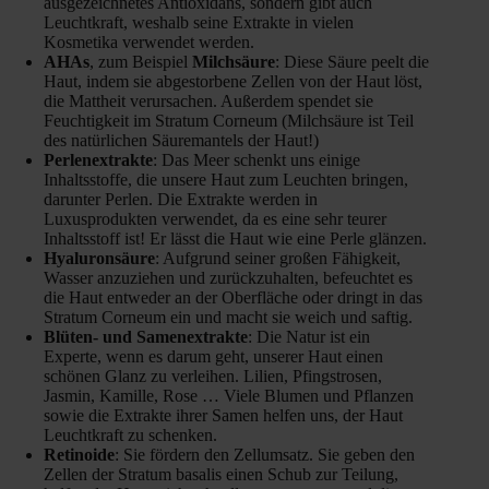
ausgezeichnetes Antioxidans, sondern gibt auch
Leuchtkraft, weshalb seine Extrakte in vielen
Kosmetika verwendet werden.
AHAs
, zum Beispiel
Milchsäure
: Diese Säure peelt die
Haut, indem sie abgestorbene Zellen von der Haut löst,
die Mattheit verursachen. Außerdem spendet sie
Feuchtigkeit im Stratum Corneum (Milchsäure ist Teil
des natürlichen Säuremantels der Haut!)
Perlenextrakte
: Das Meer schenkt uns einige
Inhaltsstoffe, die unsere Haut zum Leuchten bringen,
darunter Perlen. Die Extrakte werden in
Luxusprodukten verwendet, da es eine sehr teurer
Inhaltsstoff ist! Er lässt die Haut wie eine Perle glänzen.
Hyaluronsäure
: Aufgrund seiner großen Fähigkeit,
Wasser anzuziehen und zurückzuhalten, befeuchtet es
die Haut entweder an der Oberfläche oder dringt in das
Stratum Corneum ein und macht sie weich und saftig.
Blüten- und Samenextrakte
: Die Natur ist ein
Experte, wenn es darum geht, unserer Haut einen
schönen Glanz zu verleihen. Lilien, Pfingstrosen,
Jasmin, Kamille, Rose … Viele Blumen und Pflanzen
sowie die Extrakte ihrer Samen helfen uns, der Haut
Leuchtkraft zu schenken.
Retinoide
: Sie fördern den Zellumsatz. Sie geben den
Zellen der Stratum basalis einen Schub zur Teilung,