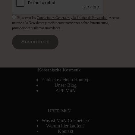
Sí, acepto las
Condiciones Generales y la Política de Privacidad
. Acepto
unirme a la Newsletter y recibir comunicaciones sobre lanzamientos,
promociones y últimas novedades.
Suscríbete
Koreanische Kosmetik
Entdecke deinen Hauttyp
Unser Blog
APP MiiN
ÜBER MiiN
Was ist MiiN Cosmetics?
Warum hier kaufen?
Kontakt