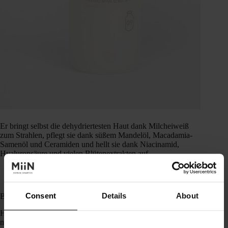
Er bringt selbst die dehydriertesten Haut dank Milcheiweiß
zum Strahlen, pflegt sie dank süßem Mandelöl, Macadamia-
Samenöl und Ceramiden und hellt sie dank Niacinamid,
Hyaluronsäure und vielen Blütenextrakten auf.
Consent
Details
About
Beste aufhellende koreanische Masken
Hier werden wir schummeln, denn … wir konnten uns nicht
nur für eine einzige koreanische Tuchmaske entscheiden!