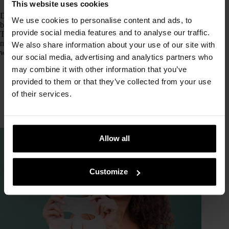
This website uses cookies
Die Koreaner sind Experten darin, die Traumhaut zu
We use cookies to personalise content and ads, to
bekommen, die wir alle wollen. Deshalb werden bis zu einer
provide social media features and to analyse our traffic.
Tuchmaske pro Tag aufgetragen, und sie stellen sicher, dass an
mindestens einem Wochentag eine Tuchmaske verwendet
We also share information about your use of our site with
wird, die Glow schenkt. Dies sind unsere Favoriten:
our social media, advertising and analytics partners who
may combine it with other information that you’ve
Marine Jewel Illuminating mask
, von Shangpree.
provided to them or that they’ve collected from your use
First Skin Lightening mask
, von Jumiso.
Panda Animal Mask
, von Berrisom.
of their services.
Comfort Me Brightening Hole mask
, von Make P:rem.
Make it Bright sheet mask
, von Sioris.
Allow all
Customize